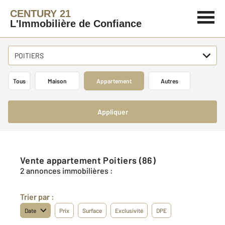
CENTURY 21
L'Immobilière de Confiance
POITIERS
Tous
Maison
Appartement
Autres
Appliquer
Vente appartement Poitiers (86)
2 annonces immobilières :
Trier par :
Date
Prix
Surface
Exclusivité
DPE