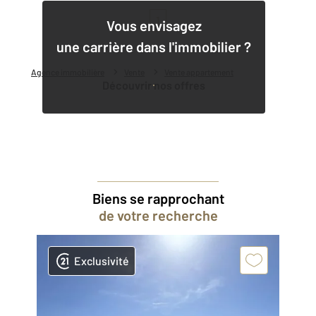
1
Vous envisagez
une carrière dans l'immobilier ?
Agence immobilière
Vente
Vente appartement
Découvrir nos offres
Biens se rapprochant
de votre recherche
Exclusivité