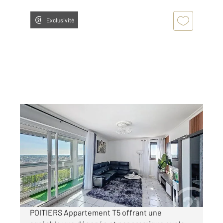
Exclusivité
POITIERS 86
2
110,71 m
, 5 pièces
Ref : 1945
Appartement F5 à vendre
128 485 €
Visiter le site dédié
POITIERS Appartement T5 offrant une