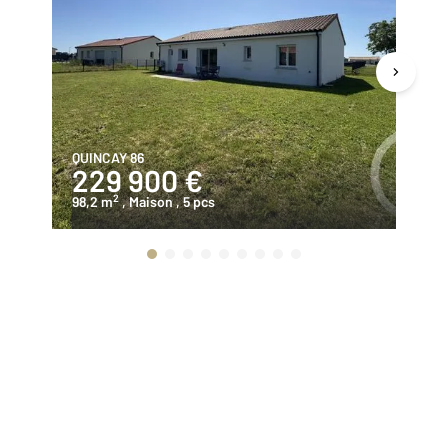
QUINCAY 86
MI
229 900 €
4
2
98,2 m
, Maison
, 5 pcs
19