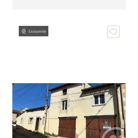
Exclusivité
MIGNE AUXANCES 86
2
142,50 m
, 5 pièces
Ref : 1458
Maison à vendre
223 650 €