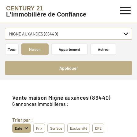
CENTURY 21
L'Immobilière de Confiance
MIGNE AUXANCES (86440)
Tous
Maison
Appartement
Autres
Appliquer
Vente maison Migne auxances (86440)
6 annonces immobilières :
Trier par :
Date
Prix
Surface
Exclusivité
DPE