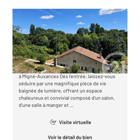
MIGNE AUXANCES 86
2
133 m
, 5 pièces
Ref : 1950
Maison à vendre
220 000 €
Belle maison des années 50 rénovée avec goût
à Migné-Auxances Dès l'entrée, laissez-vous
séduire par une magnifique pièce de vie
baignée de lumière, offrant un espace
chaleureux et convivial composé d'un salon,
d'une salle à manger et ...
Visite virtuelle
360°
Voir le détail du bien