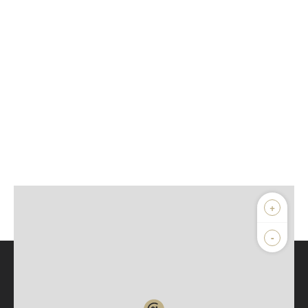
+
-
Parlons de vous, parlons biens