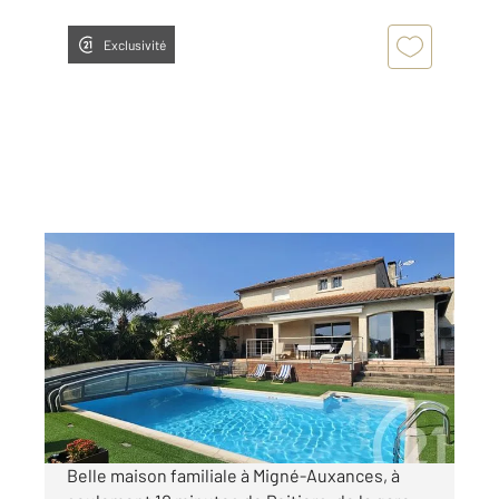
Exclusivité
MIGNE AUXANCES 86
2
190,10 m
, 7 pièces
Ref : 1985
Maison à vendre
468 000 €
Visiter le site dédié
Belle maison familiale à Migné-Auxances, à