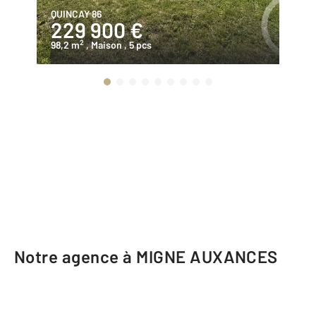
QUINCAY 86
VO
229 900 €
1
2
98,2 m
, Maison
, 5 pcs
16
Notre agence à MIGNE AUXANCES