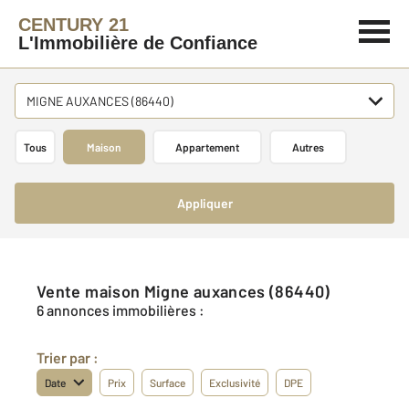
CENTURY 21
L'Immobilière de Confiance
MIGNE AUXANCES (86440)
Tous
Maison
Appartement
Autres
Appliquer
Vente maison Migne auxances (86440)
6 annonces immobilières :
Trier par :
Date
Prix
Surface
Exclusivité
DPE