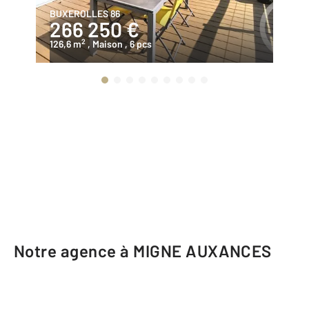
BUXEROLLES 86
VO
266 250 €
1
2
126,6 m
, Maison
, 6 pcs
16
Notre agence à MIGNE AUXANCES