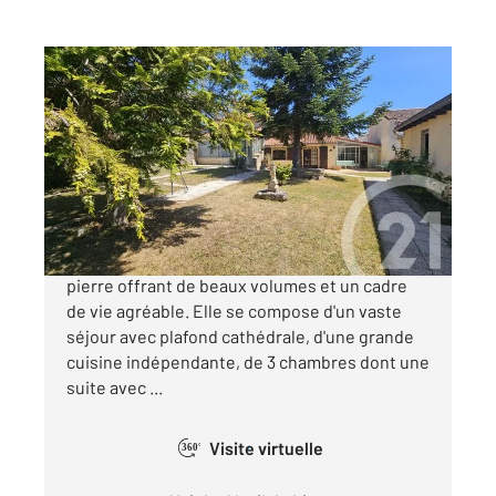
MIGNE AUXANCES 86
2
142,50 m
, 5 pièces
Ref : 1458
Maison à vendre
244 950 €
Dans le bourg de Migné-Auxances, maison en
pierre offrant de beaux volumes et un cadre
de vie agréable. Elle se compose d'un vaste
séjour avec plafond cathédrale, d'une grande
cuisine indépendante, de 3 chambres dont une
suite avec ...
Visite virtuelle
360°