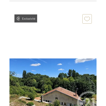
Exclusivité
MIGNE AUXANCES 86
2
133 m
, 5 pièces
Ref : 1950
Maison à vendre
220 000 €
Belle maison des années 50 rénovée avec goût