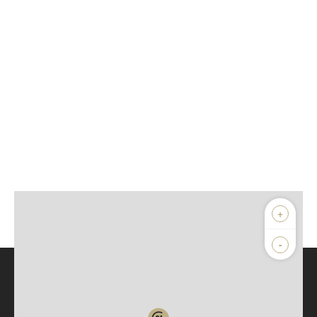
+
-
Parlons de vous, parlons biens