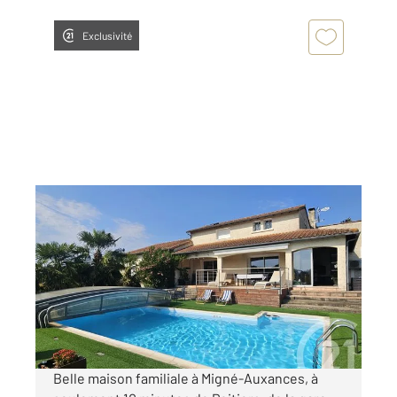
Exclusivité
MIGNE AUXANCES 86
2
190,10 m
, 7 pièces
Ref : 1985
Maison à vendre
468 000 €
Visiter le site dédié
Belle maison familiale à Migné-Auxances, à