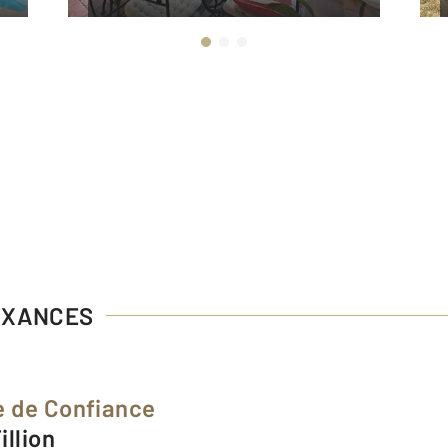
AUXANCES
e de Confiance
illion