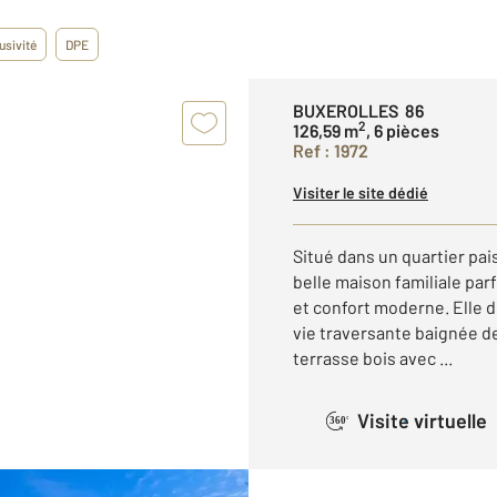
usivité
DPE
BUXEROLLES 86
2
126,59 m
, 6 pièces
Ref : 1972
Visiter le site dédié
Situé dans un quartier pa
belle maison familiale par
et confort moderne. Elle 
vie traversante baignée d
terrasse bois avec ...
Visite virtuelle
360°