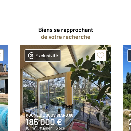
Biens se rapprochant
de votre recherche
Exclusivité
VOUNEUIL SOUS BIARD 86
M
185 000 €
2
161 m
, Maison
, 5 pcs
1