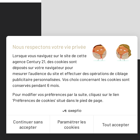
Parlons de vous, parlons biens
500 m
©
Mappy
Votre agence est notée
Achat
Location
Vente
Gestion
9,2
/
10
9,7/10