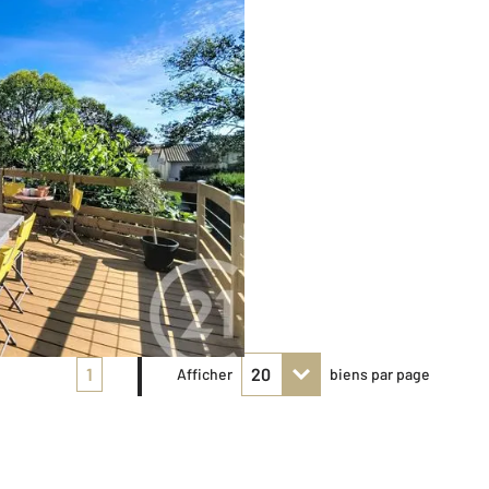
1
Afficher
biens par page