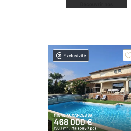
Découvrir nos
offres
Exclusivité
MIGNE AUXANCES 86
468 000 €
2
190,1 m
, Maison
, 7 pcs