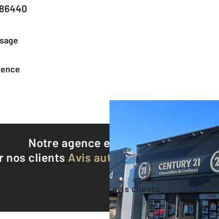
 86440
ssage
agence
Notre agence est notée
9,2/10
r nos clients
Avis authentifiés par Qualite
Voir tous les avis clients