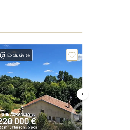
Exclusivité
Exclusivit
IGNE AUXANCES 86
MIGNE AUXANCE
220 000 €
223 650
2
2
33 m
, Maison
, 5 pcs
142,5 m
, Maiso