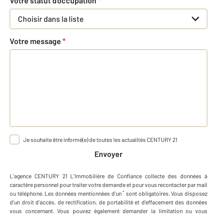
Votre statut d'occupation
*
Choisir dans la liste
Votre message
*
Je souhaite être informé(e) de toutes les actualités CENTURY 21
Envoyer
L'agence
CENTURY 21 L'Immobilière de Confiance
collecte des données à
caractère personnel
pour traiter votre demande et pour vous recontacter par mail
*
ou téléphone
.
Les données mentionnées d'un
sont obligatoires. Vous disposez
d'un droit d'accès, de rectification, de portabilité et d'effacement des données
vous concernant. Vous pouvez également demander la limitation ou vous