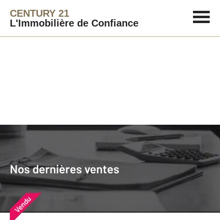
CENTURY 21
L'Immobilière de Confiance
Agence immobilière
Vendre
Nos dernières ventes
Nos derniers biens vendus près de
Nos dernières ventes
chez vous
Vendu