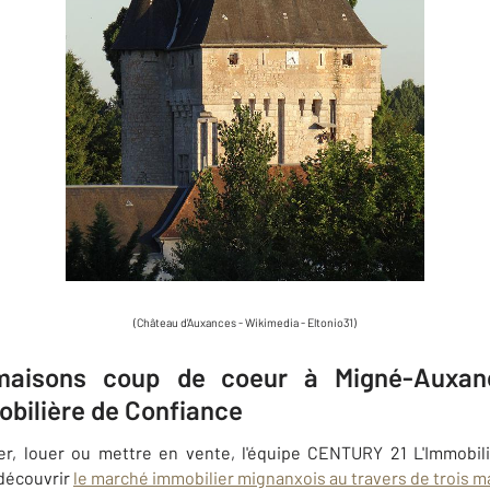
(Château d'Auxances - Wikimedia -
Eltonio31)
maisons coup de coeur à Migné-Auxanc
bilière de Confiance
er, louer ou mettre en vente, l'équipe CENTURY 21 L'Immobil
découvrir
le marché immobilier mignanxois au travers de trois 