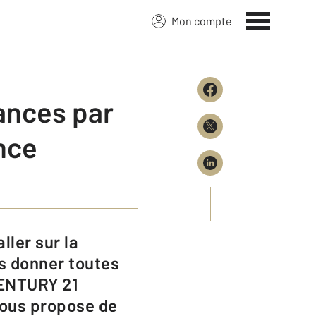
Mon compte
ances par
nce
us donner toutes
CENTURY 21
 vous propose de