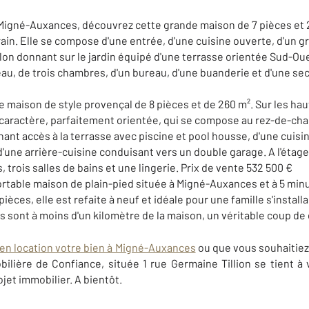
Migné-Auxances, découvrez cette grande maison de 7 pièces et 20
ain. Elle se compose d'une entrée, d'une cuisine ouverte, d'un gr
lon donnant sur le jardin équipé d'une terrasse orientée Sud-Oue
eau, de trois chambres, d'un bureau, d'une buanderie et d'une sec
 maison de style provençal de 8 pièces et de 260 m². Sur les h
e caractère, parfaitement orientée, qui se compose au rez-de-ch
nant accès à la terrasse avec piscine et pool housse, d'une cuis
d'une arrière-cuisine conduisant vers un double garage. A l'étag
trois salles de bains et une lingerie. Prix de vente 532 500 €
ortable maison de plain-pied située à Migné-Auxances et à 5 minu
pièces, elle est refaite à neuf et idéale pour une famille s'insta
 sont à moins d'un kilomètre de la maison, un véritable coup de 
en location votre bien à Migné-Auxances
ou que vous souhaitiez 
lière de Confiance, située 1 rue Germaine Tillion se tient à 
et immobilier. A bientôt.