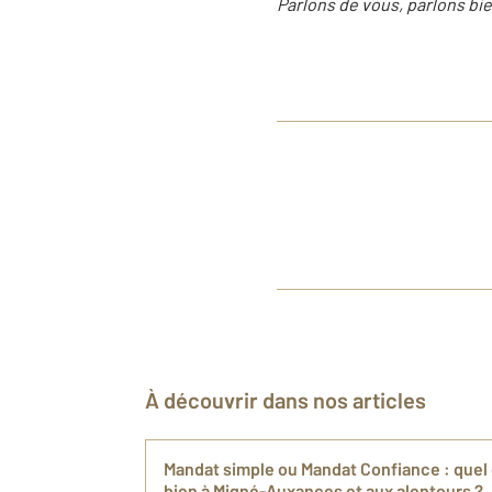
Parlons de vous, parlons bie
À découvrir dans nos articles
Mandat simple ou Mandat Confiance : quel
bien à Migné-Auxances et aux alentours ?