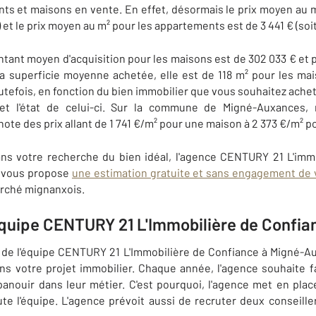
ts et maisons en vente. En effet, désormais le prix moyen au m
n) et le prix moyen au m² pour les appartements est de 3 441 € (soit
ntant moyen d'acquisition pour les maisons est de 302 033 € et p
a superficie moyenne achetée, elle est de 118 m² pour les mai
efois, en fonction du bien immobilier que vous souhaitez acheter
 et l'état de celui-ci. Sur la commune de Migné-Auxances,
note des prix allant de 1 741 €/m² pour une maison à 2 373 €/m² 
s votre recherche du bien idéal, l'agence CENTURY 21 L'immo
e vous propose
une estimation gratuite et sans engagement de 
arché mignanxois.
quipe CENTURY 21 L'Immobilière de Confia
rs de l'équipe CENTURY 21 L'Immobilière de Confiance à Migné-A
 votre projet immobilier. Chaque année, l'agence souhaite fa
panouir dans leur métier. C'est pourquoi, l'agence met en pla
ute l'équipe. L'agence prévoit aussi de recruter deux conseill