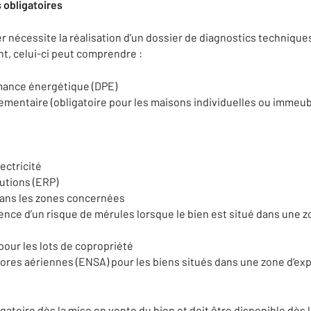
 obligatoires
r nécessite la réalisation d’un dossier de diagnostics techniques
t, celui-ci peut comprendre :
mance énergétique (DPE)
lementaire (obligatoire pour les maisons individuelles ou imme
ectricité
lutions (ERP)
dans les zones concernées
ence d’un risque de mérules lorsque le bien est situé dans une zo
our les lots de copropriété
ores aériennes (ENSA) pour les biens situés dans une zone d’exp
igatoire dès la mise en vente du bien et doit être disponible dès 